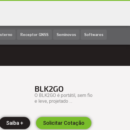
Externo
Receptor GNSS
Seminovos
Softwares
BLK2GO
O BLK2GO é portátil, sem fio
e leve, projetado …
Saiba +
Solicitar Cotação