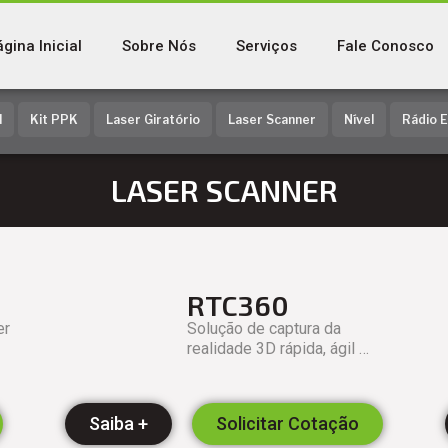
gina Inicial
Sobre Nós
Serviços
Fale Conosco
l
Kit PPK
Laser Giratório
Laser Scanner
Nível
Rádio 
LASER SCANNER
RTC360
er
Solução de captura da
realidade 3D rápida, ágil …
Saiba +
Solicitar Cotação