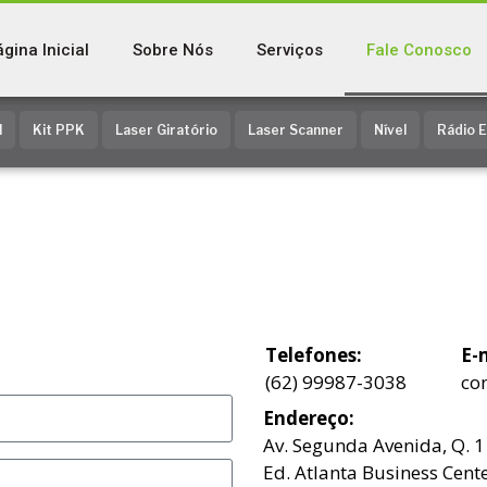
gina Inicial
Sobre Nós
Serviços
Fale Conosco
l
Kit PPK
Laser Giratório
Laser Scanner
Nível
Rádio 
Telefones:
E-
(62) 99987-3038
co
Endereço:
Av. Segunda Avenida, Q. 1 
Ed. Atlanta Business Cente