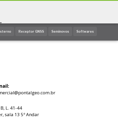
Externo
Receptor GNSS
Seminovos
Softwares
mail:
mercial@pontalgeo.com.br
B, L. 41-44
r, sala 13 5º Andar